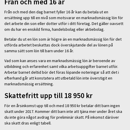
Från och med 16 år
Från och med den dag barnet fyller 16 år kan du betala ut en
ersättning upp till en nivå som motsvarar en marknadsmässig lön för
det arbete din son eller dotter utför i ditt företag. Det gäller oavsett
om du har en enskild firma, handelsbolag eller aktiebolag.
Betalar du ut en lön som är högre än en marknadsmässig lön för det
utförda arbetet beskattas dock överskjutande del av lönen på
samma sätt som lön till barn under 16 år.
Vad som kan anses vara en marknadsmässig lön är beroende av
utbildning och erfarenhet samt vilka arbetsuppgifter barnet utför.
Arbetar barnet deltid bör det föras löpande noteringar så att det i
efterhand går att konstatera att utbetald lön inte överstigit en
marknadsmässig ersättning.
Skattefritt upp till 18 950 kr
För en årsinkomst upp till och med 18 950 kr betalar ditt barn ingen
skatt under 2017. Kommer ditt barn inte att tjäna mer under året ska
du inte göra något avdrag för preliminär skatt. På inkomst däröver
ska skatt dras enligt tabell.