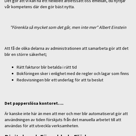
Det gör att vi kan ha ett flexibelt arbetssätt oss emellan, du nyttjar
vår kompetens där den gör bäst nytta.
”Förenkla så mycket som det går, men inte mer” Albert Einstein
Att få de olika delarna av administrationen att samarbeta gör att det
blir en större säkerhet;
Rätt fakturor blir betalda i rätt tid
Bokföringen sker i enlighet med de regler och lagar som finns
Redovisningen blir ett underlag för att ta beslut
Det papperslösa kontoret….
Är kanske inte här än men att mer och mer blir automatiserat gör att
användningen av tiden förskjuts från det manuella arbetet till att
användas för att utveckla verksamheten.