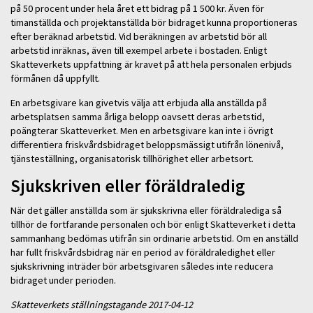
på 50 procent under hela året ett bidrag på 1 500 kr. Även för
timanställda och projektanställda bör bidraget kunna proportioneras
efter beräknad arbetstid. Vid beräkningen av arbetstid bör all
arbetstid inräknas, även till exempel arbete i bostaden. Enligt
Skatteverkets uppfattning är kravet på att hela personalen erbjuds
förmånen då uppfyllt.
En arbetsgivare kan givetvis välja att erbjuda alla anställda på
arbetsplatsen samma årliga belopp oavsett deras arbetstid,
poängterar Skatteverket. Men en arbetsgivare kan inte i övrigt
differentiera friskvårdsbidraget beloppsmässigt utifrån lönenivå,
tjänsteställning, organisatorisk tillhörighet eller arbetsort.
Sjukskriven eller föräldraledig
När det gäller anställda som är sjukskrivna eller föräldralediga så
tillhör de fortfarande personalen och bör enligt Skatteverket i detta
sammanhang bedömas utifrån sin ordinarie arbetstid. Om en anställd
har fullt friskvårdsbidrag när en period av föräldraledighet eller
sjukskrivning inträder bör arbetsgivaren således inte reducera
bidraget under perioden.
Skatteverkets ställningstagande 2017-04-12