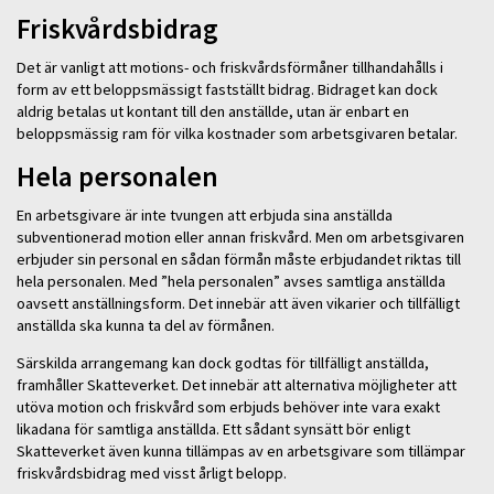
Friskvårdsbidrag
Det är vanligt att motions- och friskvårdsförmåner tillhandahålls i
form av ett beloppsmässigt fastställt bidrag. Bidraget kan dock
aldrig betalas ut kontant till den anställde, utan är enbart en
beloppsmässig ram för vilka kostnader som arbetsgivaren betalar.
Hela personalen
En arbetsgivare är inte tvungen att erbjuda sina anställda
subventionerad motion eller annan friskvård. Men om arbetsgivaren
erbjuder sin personal en sådan förmån måste erbjudandet riktas till
hela personalen. Med ”hela personalen” avses samtliga anställda
oavsett anställningsform. Det innebär att även vikarier och tillfälligt
anställda ska kunna ta del av förmånen.
Särskilda arrangemang kan dock godtas för tillfälligt anställda,
framhåller Skatteverket. Det innebär att alternativa möjligheter att
utöva motion och friskvård som erbjuds behöver inte vara exakt
likadana för samtliga anställda. Ett sådant synsätt bör enligt
Skatteverket även kunna tillämpas av en arbetsgivare som tillämpar
friskvårdsbidrag med visst årligt belopp.