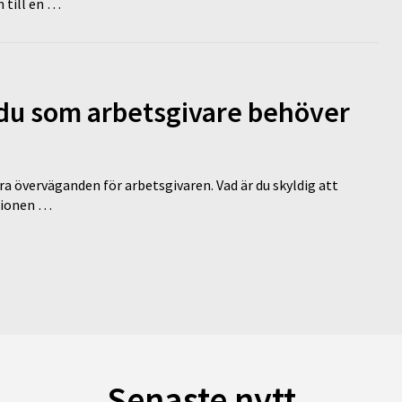
 till en …
d du som arbetsgivare behöver
a överväganden för arbetsgivaren. Vad är du skyldig att
ationen …
Senaste nytt