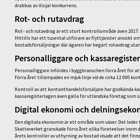
drabbas av illojal konkurrens.
Rot- och rutavdrag
Rot- och rutavdrag är ett stort kontrollområde även 2017. I
Hittills har ett tusental utförare av flyttjänster ansökt o
bostadsförsäljningar där ägaren har begärt rotavdrag utan
Personalliggare och kassaregister
Personalliggare infördes i byggbranschen förra året för att
Förra året tillämpades en mjuk linje vid de cirka 12 000 kon
Kontroll av att kontanthandelsförsäljare har godkända ka
kassaregisterlagen även gälla för utländska företag som sälj
Digital ekonomi och delningseko
Den digitala ekonomin är ett område som växer. Det leder t
Skatteverket granskade förra året olika företeelser inom d
årets kontroller av uthyrning av bostad visade att det fin