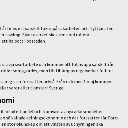
 år finns ett särskilt fokus på takarbeten och flyttjänster.
m rutavdrag. Skatteverket ska även kontrollera
 att ha bott i bostaden.
 stävja svartarbete och kommer att följas upp särskilt i år.
troller som gjordes, men i år tillämpas regelverket fullt ut.
ssaregister fortsätter också. Från och med 1 maj kommer
er varor eller tjänster i Sverige.
nomi
ill ökad e-handel och framväxt av nya affärsmodeller.
en så kallade delningsekonomin och det fortsätter i år. Förra
ns en stor okunskap om att vinsten av uthyrningen ska