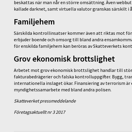
beskattas när man når en större omsättning. Även webbutik
kallade darknet, samt virtuella valutor granskas särskilt i å
Familjehem
Särskilda kontrollinsatser kommer även att riktas mot f
erbjuder boende och omsorg till bland andra ensamkomma
för enskilda familjehem kan beröras av Skatteverkets kont
Grov ekonomisk brottslighet
Arbetet mot grov ekonomisk brottslighet handlar till stö
fakturabedrägerier och falska kontrolluppgifter. Bygg, tr
internationella inslaget ökar. Finansiering av terrorism är
myndighetssamarbete med bland andra polisen.
Skatteverket pressmeddelande
Företagsaktuellt nr 3 2017