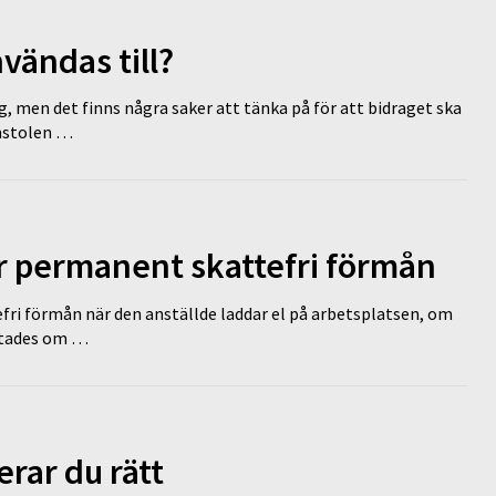
vändas till?
g, men det finns några saker att tänka på för att bidraget ska
omstolen …
ir permanent skattefri förmån
efri förmån när den anställde laddar el på arbetsplatsen, om
lutades om …
erar du rätt