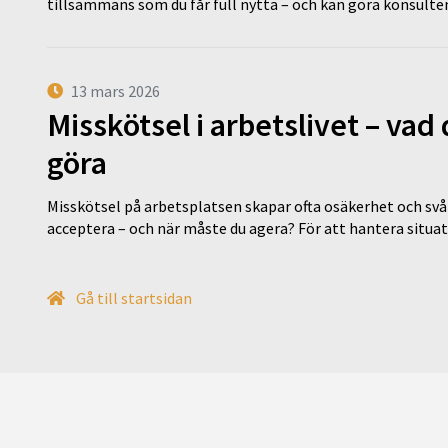
tillsammans som du får full nytta – och kan göra konsulten
13 mars 2026
Misskötsel i arbetslivet – va
göra
Misskötsel på arbetsplatsen skapar ofta osäkerhet och svår
acceptera – och när måste du agera? För att hantera situ
Gå till startsidan