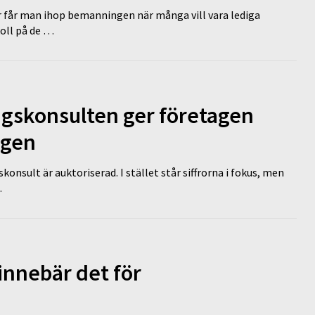
r får man ihop bemanningen när många vill vara lediga
koll på de …
ngskonsulten ger företagen
ägen
nsult är auktoriserad. I stället står siffrorna i fokus, men
…
innebär det för