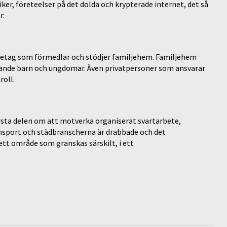
er, företeelser på det dolda och krypterade internet, det så
r.
öretag som förmedlar och stödjer familjehem. Familjehem
nde barn och ungdomar. Även privatpersoner som ansvarar
roll.
rsta delen om att motverka organiserat svartarbete,
ansport och städbranscherna är drabbade och det
 ett område som granskas särskilt, i ett