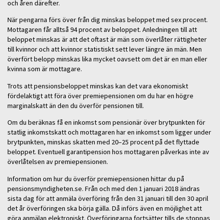
och åren därefter.
När pengarna förs över från dig minskas beloppet med sex procent.
Mottagaren får alltså 94 procent av beloppet. Anledningen till att
beloppet minskas är att det oftast är män som överlåter rättigheter
till kvinnor och att kvinnor statistiskt sett lever längre än män. Men
överfört belopp minskas lika mycket oavsett om det är en man eller
kvinna som är mottagare.
Trots att pensionsbeloppet minskas kan det vara ekonomiskt
fördelaktigt att föra över premiepensionen om du har en högre
marginalskatt än den du överför pensionen till.
Om du beräknas få en inkomst som pensionär över brytpunkten för
statlig inkomstskatt och mottagaren har en inkomst som ligger under
brytpunkten, minskas skatten med 20–25 procent på det flyttade
beloppet. Eventuell garantipension hos mottagaren påverkas inte av
överlåtelsen av premiepensionen.
Information om hur du överför premiepensionen hittar du på
pensionsmyndigheten.se. Från och med den 1 januari 2018 ändras
sista dag för att anmäla överföring från den 31 januari till den 30 april
det år överföringen ska börja gälla. Då införs även en möjlighet att
göra anmälan elektroniskt. Överföringarna fortsätter tills de stoppas