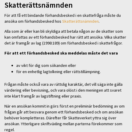
Skatterättsnämnden
För att få ett bindande förhandsbesked i en skattefråga måste du
ansöka om förhandsbesked hos
Skatterättsnämnden
.
Alla som är eller kan bli skyldiga att betala någon av de skatter som
kan omfattas av ett förhandsbesked har rätt att ansöka. Vilka skatter
det är framgår av lag (1998:189) om förhandsbesked i skattefrågor.
För att ett förhandsbesked ska meddelas måste det vara
av vikt för dig som sökanden eller
för en enhetlig lagtolkning eller rättstillämpning.
Frågan måste också vara av rättslig karaktär, det vill säga inte gälla
värdering eller bevisning, och vara olöst i den meningen att svaret
inte klart framgår av lagstiftning eller praxis.
När en ansökan kommit in görs först en preliminär bedömning av om
frågan går att besvara genom ett förhandsbesked och om ansökan
behöver kompletteras. Därefter får Skatteverket yttra sig över
ansökan. Ytterligare skriftväxling mellan parterna förekommer som
regel.