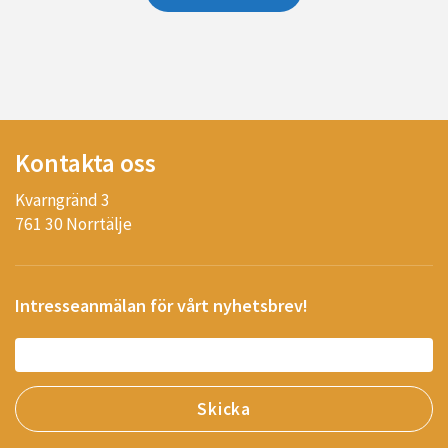
Kontakta oss
Kvarngränd 3
761 30 Norrtälje
Intresseanmälan för vårt nyhetsbrev!