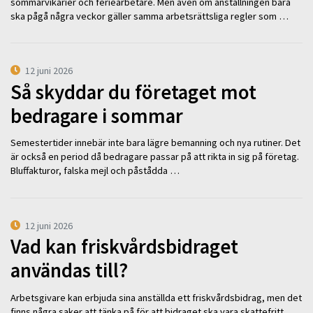
sommarvikarier och feriearbetare. Men även om anställningen bara
ska pågå några veckor gäller samma arbetsrättsliga regler som …
12 juni 2026
Så skyddar du företaget mot
bedragare i sommar
Semestertider innebär inte bara lägre bemanning och nya rutiner. Det
är också en period då bedragare passar på att rikta in sig på företag.
Bluffakturor, falska mejl och påstådda …
12 juni 2026
Vad kan friskvårdsbidraget
användas till?
Arbetsgivare kan erbjuda sina anställda ett friskvårdsbidrag, men det
finns några saker att tänka på för att bidraget ska vara skattefritt.