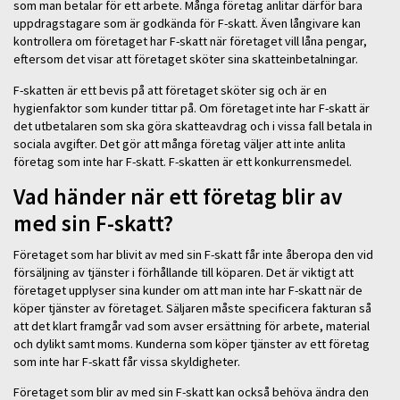
som man betalar för ett arbete. Många företag anlitar därför bara
uppdragstagare som är godkända för F-skatt. Även långivare kan
kontrollera om företaget har F-skatt när företaget vill låna pengar,
eftersom det visar att företaget sköter sina skatteinbetalningar.
F-skatten är ett bevis på att företaget sköter sig och är en
hygienfaktor som kunder tittar på. Om företaget inte har F-skatt är
det utbetalaren som ska göra skatteavdrag och i vissa fall betala in
sociala avgifter. Det gör att många företag väljer att inte anlita
företag som inte har F-skatt. F-skatten är ett konkurrensmedel.
Vad händer när ett företag blir av
med sin F-skatt?
Företaget som har blivit av med sin F-skatt får inte åberopa den vid
försäljning av tjänster i förhållande till köparen. Det är viktigt att
företaget upplyser sina kunder om att man inte har F-skatt när de
köper tjänster av företaget. Säljaren måste specificera fakturan så
att det klart framgår vad som avser ersättning för arbete, material
och dylikt samt moms. Kunderna som köper tjänster av ett företag
som inte har F-skatt får vissa skyldigheter.
Företaget som blir av med sin F-skatt kan också behöva ändra den