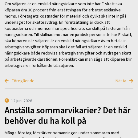
Om säljaren är en enskild näringsidkare som inte har F-skatt ska
köparen dra 30 procent från ersättningen för arbetet exklusive
moms. Företagets kostnader för material och dylikt ska inte ingå i
underlaget för skatteavdrag. En förutsättning är dock att
kostnaderna och momsen har specificerats särskilt på fakturan från
näringsidkaren. Till skillnad mot när en juridisk person inte har F-skatt,
ska köparen när säljaren är en enskild näringsidkare även betala in
arbetsgivaravgifter. Köparen ska i det fall att säljaren är en enskild
näringsidkare både redovisa arbetsgivaravgifter och avdragen skatt
på arbetsgivardeklarationen. Förenklat kan man säga att köparen blir
arbetsgivare i förhållande till säljaren.
Föregående
Nästa
12 juni 2026
Anställa sommarvikarier? Det här
behöver du ha koll på
Många företag förstärker bemanningen under sommaren med