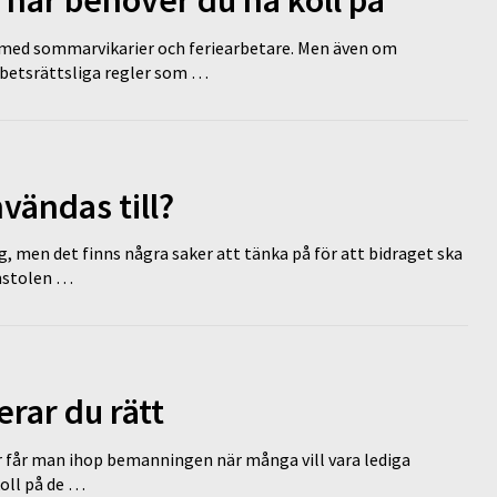
ed sommarvikarier och feriearbetare. Men även om
rbetsrättsliga regler som …
vändas till?
g, men det finns några saker att tänka på för att bidraget ska
omstolen …
erar du rätt
r får man ihop bemanningen när många vill vara lediga
koll på de …