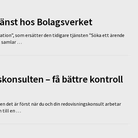
tjänst hos Bolagsverket
tion”, som ersätter den tidigare tjänsten ”Söka ett ärende
en samlar …
onsulten – få bättre kontroll
en det är först när du och din redovisningskonsult arbetar
 till en …