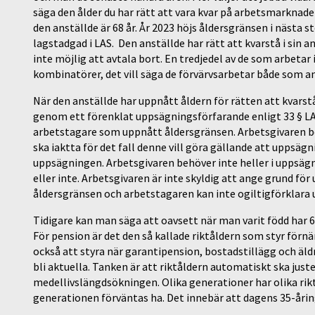
säga den ålder du har rätt att vara kvar på arbetsmarknaden
den anställde är 68 år. År 2023 höjs åldersgränsen i nästa ste
lagstadgad i LAS. Den anställde har rätt att kvarstå i sin 
inte möjlig att avtala bort. En tredjedel av de som arbetar 
kombinatörer, det vill säga de förvärvsarbetar både som a
När den anställde har uppnått åldern för rätten att kvars
genom ett förenklat uppsägningsförfarande enligt 33 § LAS
arbetstagare som uppnått åldersgränsen. Arbetsgivaren b
ska iaktta för det fall denne vill göra gällande att uppsäg
uppsägningen. Arbetsgivaren behöver inte heller i uppsä
eller inte. Arbetsgivaren är inte skyldig att ange grund 
åldersgränsen och arbetstagaren kan inte ogiltigförklara
Tidigare kan man säga att oavsett när man varit född har 6
För pension är det den så kallade riktåldern som styr för
också att styra när garantipension, bostadstillägg och äld
bli aktuella. Tanken är att riktåldern automatiskt ska jus
medellivslängdsökningen. Olika generationer har olika rik
generationen förväntas ha. Det innebär att dagens 35-årin