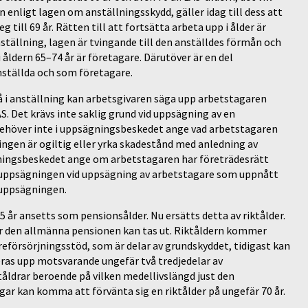
 enligt lagen om anställningsskydd, gäller idag till dess att
g till 69 år. Rätten till att fortsätta arbeta upp i ålder är
anställning, lagen är tvingande till den anställdes förmån och
i åldern 65–74 år är företagare. Därutöver är en del
nställda och som företagare.
tå i anställning kan arbetsgivaren säga upp arbetstagaren
. Det krävs inte saklig grund vid uppsägning av en
ehöver inte i uppsägningsbeskedet ange vad arbetstagaren
ningen är ogiltig eller yrka skadestånd med anledning av
gningsbeskedet ange om arbetstagaren har företrädesrätt
för uppsägningen vid uppsägning av arbetstagare som uppnått
 uppsägningen.
5 år ansetts som pensionsålder. Nu ersätts detta av riktålder.
när den allmänna pensionen kan tas ut. Riktåldern kommer
reförsörjningsstöd, som är delar av grundskyddet, tidigast kan
teras upp motsvarande ungefär två tredjedelar av
tåldrar beroende på vilken medellivslängd just den
gar kan komma att förvänta sig en riktålder på ungefär 70 år.