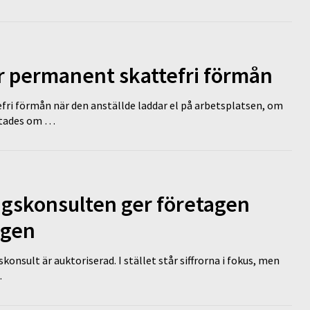
ir permanent skattefri förmån
efri förmån när den anställde laddar el på arbetsplatsen, om
lutades om …
ngskonsulten ger företagen
ägen
nsult är auktoriserad. I stället står siffrorna i fokus, men
…