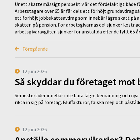
Ur ett skattemässigt perspektiv är det fördelaktigt både f
Arbetstagare över 65 år får dels ett förhöjt grundavdrag så
ett förhöjt jobbskatteavdrag som innebär lägre skatt på arb
skatten på pension. För arbetsgivarnas del sjunker kostnade
arbetsgivaravgiften sjunker för anställda efter de fyllt 65 å
Föregående
12 juni 2026
Så skyddar du företaget mot
Semestertider innebär inte bara lägre bemanning och nya ru
rikta in sig på företag. Bluffakturor, falska mejl och påstå
12 juni 2026
Anställa sommarvikarier? Det