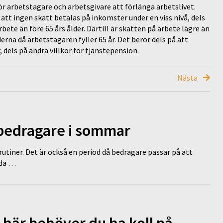
ör arbetstagare och arbetsgivare att förlänga arbetslivet.
 att ingen skatt betalas på inkomster under en viss nivå, dels
ete än före 65 års ålder. Därtill är skatten på arbete lägre än
rna då arbetstagaren fyller 65 år. Det beror dels på att
r, dels på andra villkor för tjänstepension.
Nästa
 bedragare i sommar
tiner. Det är också en period då bedragare passar på att
dda …
 här behöver du ha koll på