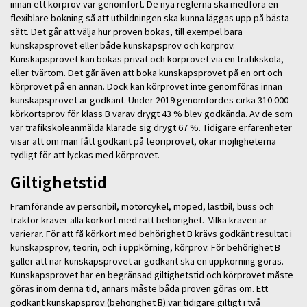
innan ett körprov var genomfört. De nya reglerna ska medföra en
flexiblare bokning så att utbildningen ska kunna läggas upp på bästa
sätt. Det går att välja hur proven bokas, till exempel bara
kunskapsprovet eller både kunskapsprov och körprov.
Kunskapsprovet kan bokas privat och körprovet via en trafikskola,
eller tvärtom. Det går även att boka kunskapsprovet på en ort och
körprovet på en annan. Dock kan körprovet inte genomföras innan
kunskapsprovet är godkänt. Under 2019 genomfördes cirka 310 000
körkortsprov för klass B varav drygt 43 % blev godkända. Av de som
var trafikskoleanmälda klarade sig drygt 67 %. Tidigare erfarenheter
visar att om man fått godkänt på teoriprovet, ökar möjligheterna
tydligt för att lyckas med körprovet.
Giltighetstid
Framförande av personbil, motorcykel, moped, lastbil, buss och
traktor kräver alla körkort med rätt behörighet. Vilka kraven är
varierar. För att få körkort med behörighet B krävs godkänt resultat i
kunskapsprov, teorin, och i uppkörning, körprov. För behörighet B
gäller att när kunskapsprovet är godkänt ska en uppkörning göras.
Kunskapsprovet har en begränsad giltighetstid och körprovet måste
göras inom denna tid, annars måste båda proven göras om. Ett
godkänt kunskapsprov (behörighet B) var tidigare giltigt i två