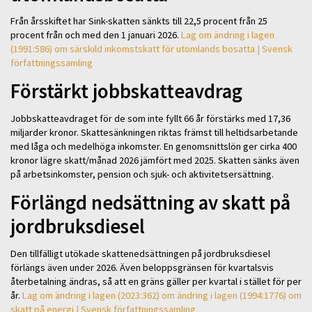
Från årsskiftet har Sink-skatten sänkts till 22,5 procent från 25
procent från och med den 1 januari 2026.
Lag om ändring i lagen
(1991:586) om särskild inkomstskatt för utomlands bosatta | Svensk
författningssamling
Förstärkt jobbskatteavdrag
Jobbskatteavdraget för de som inte fyllt 66 år förstärks med 17,36
miljarder kronor. Skattesänkningen riktas främst till heltidsarbetande
med låga och medelhöga inkomster. En genomsnittslön ger cirka 400
kronor lägre skatt/månad 2026 jämfört med 2025. Skatten sänks även
på arbetsinkomster, pension och sjuk- och aktivitetsersättning.
Förlängd nedsättning av skatt på
jordbruksdiesel
Den tillfälligt utökade skattenedsättningen på jordbruksdiesel
förlängs även under 2026. Även beloppsgränsen för kvartalsvis
återbetalning ändras, så att en gräns gäller per kvartal i stället för per
år.
Lag om ändring i lagen (2023:362) om ändring i lagen (1994:1776) om
skatt på energi | Svensk författningssamling