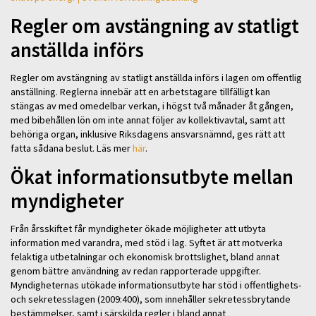
Regler om avstängning av statligt
anställda införs
Regler om avstängning av statligt anställda införs i lagen om offentlig
anställning. Reglerna innebär att en arbetstagare tillfälligt kan
stängas av med omedelbar verkan, i högst två månader åt gången,
med bibehållen lön om inte annat följer av kollektivavtal, samt att
behöriga organ, inklusive Riksdagens ansvarsnämnd, ges rätt att
fatta sådana beslut. Läs mer
här
.
Ökat informationsutbyte mellan
myndigheter
Från årsskiftet får myndigheter ökade möjligheter att utbyta
information med varandra, med stöd i lag. Syftet är att motverka
felaktiga utbetalningar och ekonomisk brottslighet, bland annat
genom bättre användning av redan rapporterade uppgifter.
Myndigheternas utökade informationsutbyte har stöd i offentlighets-
och sekretesslagen (2009:400), som innehåller sekretessbrytande
bestämmelser, samt i särskilda regler i bland annat