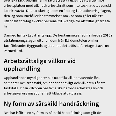
Svenska fackförbund har nu fått rätt att ta till stridsåtgärder mot
arbetsplatser med utländsk arbetskraft som inte tecknat ett svenskt
kollektivavtal. Det har skett genom en ändring i utstationeringslagen,
den lag som innehåller bestämmelser om vad som gäller när ett
utländskt företag skickar personal till Sverige för att tillfälligt arbeta
här.
Därmed har lex Laval rivits upp. De bestämmelser som infördes 2010 i
utstationeringslagen efter en dom från EU-domstolen om hur
fackförbundet Byggnads agerat mot det lettiska företaget Laval un
Partneri Ltd.
Arbetsrättsliga villkor vid
upphandling
Upphandlande myndigheter ska nu ställa villkor avseende lön,
semester och arbetstid, om det är behövligt och villkoren går att
fastställa. Innan villkoren bestäms ska berörda arbetstagar- och
arbetsgivarorganisationer fått tillfälle att yttra sig.
Ny form av särskild handräckning
Det har införts en ny form av särskild handräckning som gör det