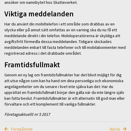
ansöker om namnbytet hos Skatteverket.
Viktiga meddelanden
Har du använt din mobiltelefon i ett område som drabbas av en
olycka eller på annat sätt omfattas av en varning ska du nu få ett
meddelande direkt i din telefon. Mobiloperatörerna är skyldiga att
avgiftsfritt förmedla dessa meddelanden. Tidigare skickades
meddelanden enbart till fasta telefoner och till mobilabonnenter med
registrerad adress i det drabbade området.
Framtidsfullmakt
Genom en ny lag om framtidsfullmakter har det blivit möjligt för dig
att utse någon som kan ha hand om dina personliga och ekonomiska
angelägenheter om du senare i livet inte själva kan det. Har du
upprättat en framtidsfullmakt börjar den gälla när du inte längre själv
kan fatta beslut. Framtidsfullmakter är ett alternativ till god man eller
förvaltare och ett komplement till vanliga fullmakter.
Företagsaktuellt nr 5 2017
Föregående
Nästa