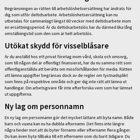
Begränsningen av rätten till arbetslöshetsersättning har ändrats för
dig som utför deltidsarbete. Arbetslöshetsersättning kan nu
utbetalas för sammanlagt längst 60 veckor med deltidsarbete inom
en ersättningsperiod. Är du deltidsarbetslös har du därmed lika lång
omställningstid som den som är helt arbetslös.
Utökat skydd för visselblåsare
Är du anställd hos ett privat företag inom vård, skola och omsorg,
som till någon del är offentligt finansierat, har du nu samma rätt som
offentliganställda att berätta om missförhållanden för media. Rätten
att lämna uppgifter begränsas dock av de regler om tystnadsplikt
som finns på respektive område och ger dig inte rätt att lämna ut
handlingar. Din arbetsgivare får inte efterforska vem som har lämnat
ut uppgifterna.
Ny lag om personnamn
En ny lag om personnamn gör det mycket lättare att byta namn. Både
barn och vuxna kan nu ha dubbla efternamn. Det finns inte längre
några hinder mot att du byter förnamn eller efternamn flera gånger.
Du kan även byta tillbaka till ett efternamn som du burit tidigare. Du