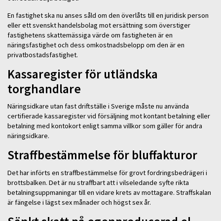
En fastighet ska nu anses såld om den överlåts till en juridisk person
eller ett svenskt handelsbolag mot ersättning som överstiger
fastighetens skattemässiga värde om fastigheten är en
näringsfastighet och dess omkostnadsbelopp om den är en
privatbostadsfastighet.
Kassaregister för utländska
torghandlare
Näringsidkare utan fast driftställe i Sverige måste nu använda
certifierade kassaregister vid försäljning mot kontant betalning eller
betalning med kontokort enligt samma villkor som gäller för andra
näringsidkare.
Straffbestämmelse för bluffakturor
Det har införts en straffbestämmelse för grovt fordringsbedrägeri i
brottsbalken. Det är nu straffbart att i vilseledande syfte rikta
betalningsuppmaningar till en vidare krets av mottagare. Straffskalan
är fängelse i lägst sex månader och högst sex år.