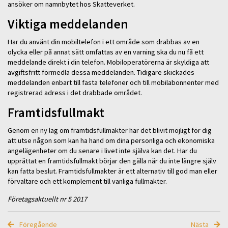
ansöker om namnbytet hos Skatteverket.
Viktiga meddelanden
Har du använt din mobiltelefon i ett område som drabbas av en
olycka eller på annat sätt omfattas av en varning ska du nu få ett
meddelande direkt i din telefon. Mobiloperatörerna är skyldiga att
avgiftsfritt förmedla dessa meddelanden. Tidigare skickades
meddelanden enbart till fasta telefoner och till mobilabonnenter med
registrerad adress i det drabbade området.
Framtidsfullmakt
Genom en ny lag om framtidsfullmakter har det blivit möjligt för dig
att utse någon som kan ha hand om dina personliga och ekonomiska
angelägenheter om du senare i livet inte själva kan det. Har du
upprättat en framtidsfullmakt börjar den gälla när du inte längre själv
kan fatta beslut. Framtidsfullmakter är ett alternativ till god man eller
förvaltare och ett komplement till vanliga fullmakter.
Företagsaktuellt nr 5 2017
Föregående
Nästa