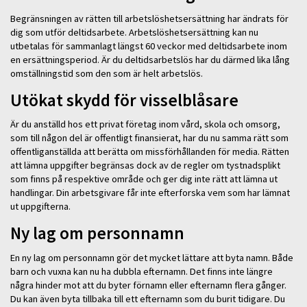
Begränsningen av rätten till arbetslöshetsersättning har ändrats för
dig som utför deltidsarbete. Arbetslöshetsersättning kan nu
utbetalas för sammanlagt längst 60 veckor med deltidsarbete inom
en ersättningsperiod. Är du deltidsarbetslös har du därmed lika lång
omställningstid som den som är helt arbetslös.
Utökat skydd för visselblåsare
Är du anställd hos ett privat företag inom vård, skola och omsorg,
som till någon del är offentligt finansierat, har du nu samma rätt som
offentliganställda att berätta om missförhållanden för media. Rätten
att lämna uppgifter begränsas dock av de regler om tystnadsplikt
som finns på respektive område och ger dig inte rätt att lämna ut
handlingar. Din arbetsgivare får inte efterforska vem som har lämnat
ut uppgifterna.
Ny lag om personnamn
En ny lag om personnamn gör det mycket lättare att byta namn. Både
barn och vuxna kan nu ha dubbla efternamn. Det finns inte längre
några hinder mot att du byter förnamn eller efternamn flera gånger.
Du kan även byta tillbaka till ett efternamn som du burit tidigare. Du