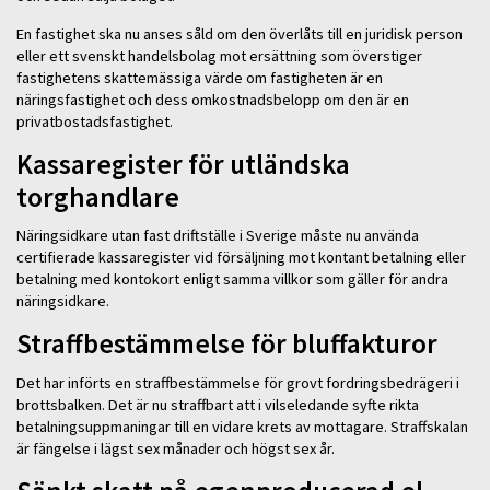
En fastighet ska nu anses såld om den överlåts till en juridisk person
eller ett svenskt handelsbolag mot ersättning som överstiger
fastighetens skattemässiga värde om fastigheten är en
näringsfastighet och dess omkostnadsbelopp om den är en
privatbostadsfastighet.
Kassaregister för utländska
torghandlare
Näringsidkare utan fast driftställe i Sverige måste nu använda
certifierade kassaregister vid försäljning mot kontant betalning eller
betalning med kontokort enligt samma villkor som gäller för andra
näringsidkare.
Straffbestämmelse för bluffakturor
Det har införts en straffbestämmelse för grovt fordringsbedrägeri i
brottsbalken. Det är nu straffbart att i vilseledande syfte rikta
betalningsuppmaningar till en vidare krets av mottagare. Straffskalan
är fängelse i lägst sex månader och högst sex år.