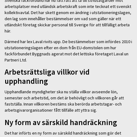
Svenska fackförbund har nu fått rätt att ta till stridsåtgärder mot
arbetsplatser med utländsk arbetskraft som inte tecknat ett svenskt
kollektivavtal. Det har skett genom en ändring i utstationeringslagen,
den lag som innehåller bestämmelser om vad som gäller när ett
utländskt företag skickar personal till Sverige för att tillfälligt arbeta
här.
Därmed har lex Laval rivits upp. De bestämmelser som infördes 2010 i
utstationeringslagen efter en dom från EU-domstolen om hur
fackförbundet Byggnads agerat mot det lettiska företaget Laval un
Partneri Ltd.
Arbetsrättsliga villkor vid
upphandling
Upphandlande myndigheter ska nu ställa villkor avseende lön,
semester och arbetstid, om det är behövligt och villkoren går att
fastställa. Innan villkoren bestäms ska berörda arbetstagar- och
arbetsgivarorganisationer fått tillfälle att yttra sig.
Ny form av särskild handräckning
Det har införts en ny form av särskild handräckning som gör det