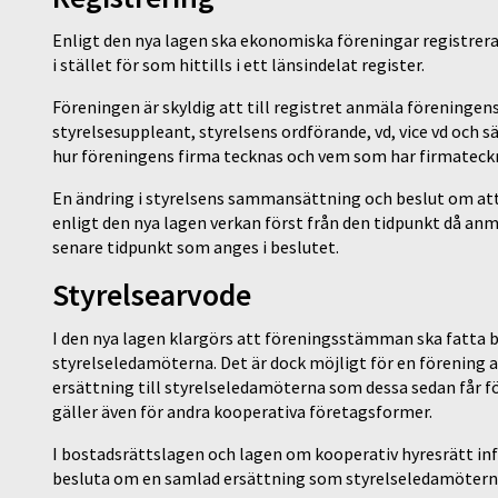
Enligt den nya lagen ska ekonomiska föreningar registreras
i stället för som hittills i ett länsindelat register.
Föreningen är skyldig att till registret anmäla föreningen
styrelsesuppleant, styrelsens ordförande, vd, vice vd och 
hur föreningens firma tecknas och vem som har firmateck
En ändring i styrelsens sammansättning och beslut om att u
enligt den nya lagen verkan först från den tidpunkt då an
senare tidpunkt som anges i beslutet.
Styrelsearvode
I den nya lagen klargörs att föreningsstämman ska fatta b
styrelseledamöterna. Det är dock möjligt för en förening 
ersättning till styrelseledamöterna som dessa sedan får fö
gäller även för andra kooperativa företagsformer.
I bostadsrättslagen och lagen om kooperativ hyresrätt in
besluta om en samlad ersättning som styrelseledamöterna f