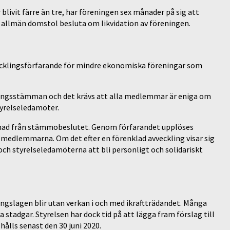
blivit färre än tre, har föreningen sex månader på sig att
a allmän domstol besluta om likvidation av föreningen.
vvecklingsförfarande för mindre ekonomiska föreningar som
ningsstämman och det krävs att alla medlemmar är eniga om
tyrelseledamöter.
ånad från stämmobeslutet. Genom förfarandet upplöses
ll medlemmarna. Om det efter en förenklad avveckling visar sig
 styrelseledamöterna att bli personligt och solidariskt
gslagen blir utan verkan i och med ikraftträdandet. Många
stadgar. Styrelsen har dock tid på att lägga fram förslag till
lls senast den 30 juni 2020.