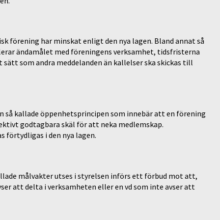
en.
isk förening har minskat enligt den nya lagen. Bland annat så
reglerar ändamålet med föreningens verksamhet, tidsfristerna
sätt som andra meddelanden än kallelser ska skickas till
n så kallade öppenhetsprincipen som innebär att en förening
jektivt godtagbara skäl för att neka medlemskap.
förtydligas i den nya lagen.
ade målvakter utses i styrelsen införs ett förbud mot att,
er att delta i verksamheten eller en vd som inte avser att