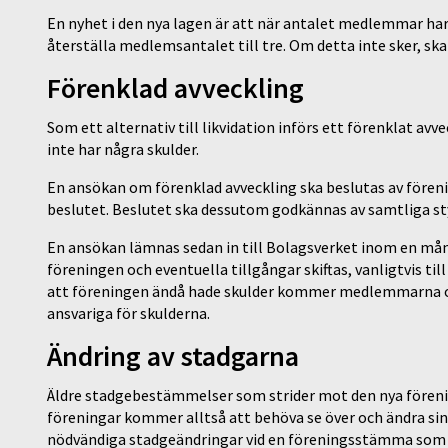
En nyhet i den nya lagen är att när antalet medlemmar har 
återställa medlemsantalet till tre. Om detta inte sker, sk
Förenklad avveckling
Som ett alternativ till likvidation införs ett förenklat a
inte har några skulder.
En ansökan om förenklad avveckling ska beslutas av före
beslutet. Beslutet ska dessutom godkännas av samtliga s
En ansökan lämnas sedan in till Bolagsverket inom en m
föreningen och eventuella tillgångar skiftas, vanligtvis ti
att föreningen ändå hade skulder kommer medlemmarna och
ansvariga för skulderna.
Ändring av stadgarna
Äldre stadgebestämmelser som strider mot den nya förenin
föreningar kommer alltså att behöva se över och ändra sina 
nödvändiga stadgeändringar vid en föreningsstämma som hå