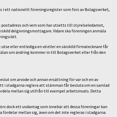
 i ett nationellt föreningsregister som förs av Bolagsverket,
s postadress och vem som har utsetts till styrelseledamot,
särskild delgivningsmottagare. Vidare ska föreningen anmäla
ningsrätt.
tse eller entlediga en vd eller en särskild firmatecknare får
mälan om ändring kommer in till Bolagsverket eller från den
eslut om arvode och annan ersättning för var och en av
att i stadgarna reglera att stämman får besluta om en samlad
rdela mellan sig utifrån till exempel arbetsinsats. Detta
förs dock ett undantag som innebär att dessa föreningar kan
ördelar mellan sig, även om det inte regleras i stadgarna.