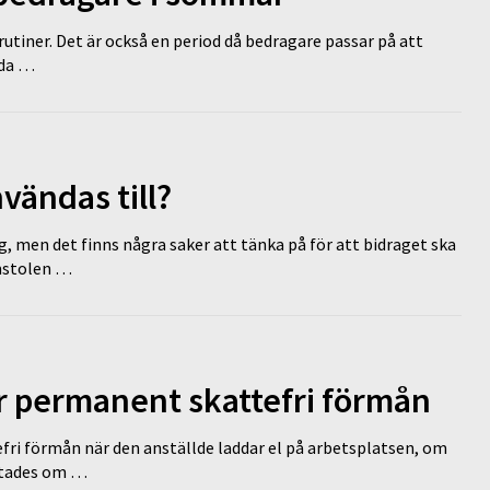
tiner. Det är också en period då bedragare passar på att
dda …
vändas till?
g, men det finns några saker att tänka på för att bidraget ska
omstolen …
ir permanent skattefri förmån
efri förmån när den anställde laddar el på arbetsplatsen, om
lutades om …