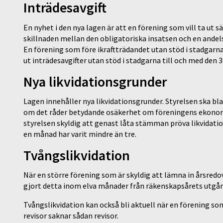
Inträdesavgift
En nyhet i den nya lagen är att en förening som vill ta ut 
skillnaden mellan den obligatoriska insatsen och en andel
En förening som före ikraftträdandet utan stöd i stadgarna 
ut inträdesavgifter utan stöd i stadgarna till och med den 3
Nya likvidationsgrunder
Lagen innehåller nya likvidationsgrunder. Styrelsen ska b
om det råder betydande osäkerhet om föreningens ekonomi
styrelsen skyldig att genast låta stämman pröva likvida
en månad har varit mindre än tre.
Tvångslikvidation
När en större förening som är skyldig att lämna in årsredov
gjort detta inom elva månader från räkenskapsårets utgån
Tvångslikvidation kan också bli aktuell när en förening som
revisor saknar sådan revisor.