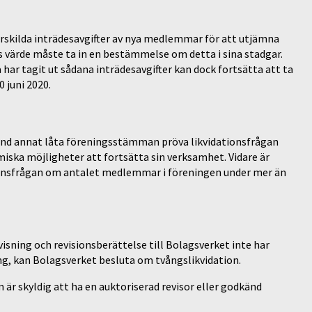
särskilda inträdesavgifter av nya medlemmar för att utjämna
s värde måste ta in en bestämmelse om detta i sina stadgar.
har tagit ut sådana inträdesavgifter kan dock fortsätta att ta
0 juni 2020.
land annat låta föreningsstämman pröva likvidationsfrågan
ska möjligheter att fortsätta sin verksamhet. Vidare är
tionsfrågan om antalet medlemmar i föreningen under mer än
isning och revisionsberättelse till Bolagsverket inte har
g, kan Bolagsverket besluta om tvångslikvidation.
 är skyldig att ha en auktoriserad revisor eller godkänd