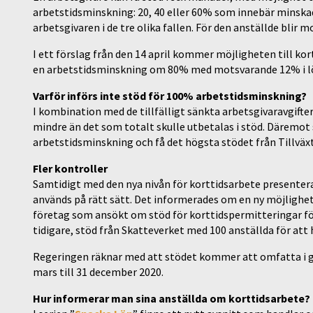
arbetstidsminskning: 20, 40 eller 60% som innebär minska
arbetsgivaren i de tre olika fallen. För den anställde blir
I ett förslag från den 14 april kommer möjligheten till kor
en arbetstidsminskning om 80% med motsvarande 12% i l
Varför införs inte stöd för 100% arbetstidsminskning?
I kombination med de tillfälligt sänkta arbetsgivaravgiftern
mindre än det som totalt skulle utbetalas i stöd. Däremot 
arbetstidsminskning och få det högsta stödet från Tillväx
Fler kontroller
Samtidigt med den nya nivån för korttidsarbete presentera
används på rätt sätt. Det informerades om en ny möjlighe
företag som ansökt om stöd för korttidspermitteringar för 
tidigare, stöd från Skatteverket med 100 anställda för att
Regeringen räknar med att stödet kommer att omfatta i 
mars till 31 december 2020.
Hur informerar man sina anställda om korttidsarbete?