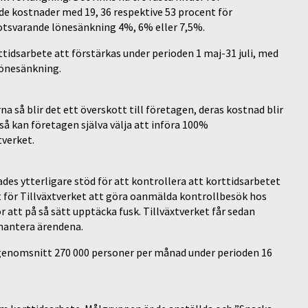
de kostnader med 19, 36 respektive 53 procent för
 motsvarande lönesänkning 4%, 6% eller 7,5%.
ttidsarbete att förstärkas under perioden 1 maj-31 juli, med
önesänkning.
a så blir det ett överskott till företagen, deras kostnad blir
så kan företagen själva välja att införa 100%
tverket.
des ytterligare stöd för att kontrollera att korttidsarbetet
t för Tillväxtverket att göra oanmälda kontrollbesök hos
att på så sätt upptäcka fusk. Tillväxtverket får sedan
 hantera ärendena.
genomsnitt 270 000 personer per månad under perioden 16