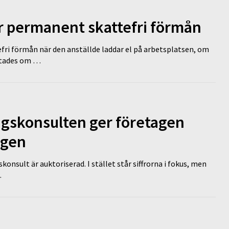
ir permanent skattefri förmån
efri förmån när den anställde laddar el på arbetsplatsen, om
lutades om …
ngskonsulten ger företagen
ägen
nsult är auktoriserad. I stället står siffrorna i fokus, men
…