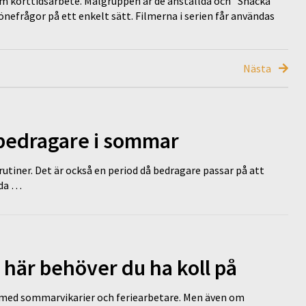
om korttidsarbete. Målgruppen är de anställda och ”Snacka
efrågor på ett enkelt sätt. Filmerna i serien får användas
Nästa
 bedragare i sommar
tiner. Det är också en period då bedragare passar på att
dda …
 här behöver du ha koll på
ed sommarvikarier och feriearbetare. Men även om