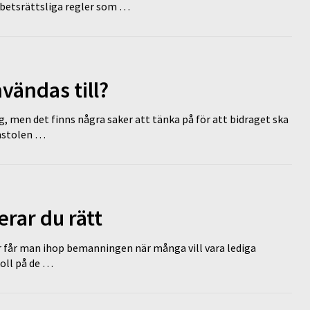
rbetsrättsliga regler som …
vändas till?
g, men det finns några saker att tänka på för att bidraget ska
omstolen …
erar du rätt
r får man ihop bemanningen när många vill vara lediga
koll på de …