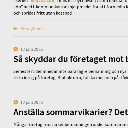
I serien ”
Snacka Lön
” finns ett nytt avsnitt som handlar 
Lön” är ett kommunikationshjälpmedel för att förmedla lön
och spridas fritt utan kostnad.
Föregående
12 juni 2026
Så skyddar du företaget mot
Semestertider innebär inte bara lägre bemanning och nya ru
rikta in sig på företag. Bluffakturor, falska mejl och påstå
12 juni 2026
Anställa sommarvikarier? Det
Många företag förstärker bemanningen under sommaren m