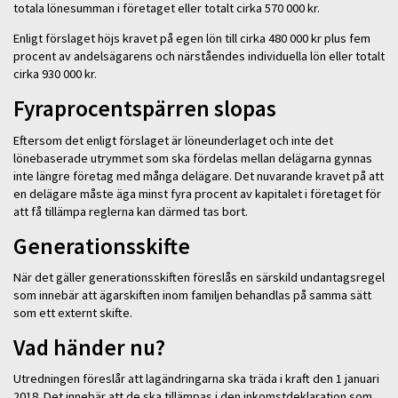
totala lönesumman i företaget eller totalt cirka 570 000 kr.
Enligt förslaget höjs kravet på egen lön till cirka 480 000 kr plus fem
procent av andelsägarens och närståendes individuella lön eller totalt
cirka 930 000 kr.
Fyraprocentspärren slopas
Eftersom det enligt förslaget är löneunderlaget och inte det
lönebaserade utrymmet som ska fördelas mellan delägarna gynnas
inte längre företag med många delägare. Det nuvarande kravet på att
en delägare måste äga minst fyra procent av kapitalet i företaget för
att få tillämpa reglerna kan därmed tas bort.
Generationsskifte
När det gäller generationsskiften föreslås en särskild undantagsregel
som innebär att ägarskiften inom familjen behandlas på samma sätt
som ett externt skifte.
Vad händer nu?
Utredningen föreslår att lagändringarna ska träda i kraft den 1 januari
2018. Det innebär att de ska tillämpas i den inkomstdeklaration som