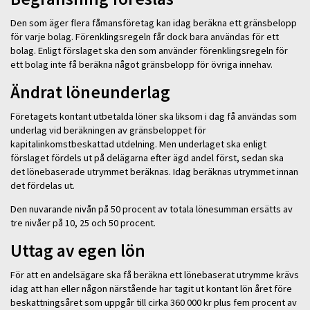
Den som äger flera fåmansföretag kan idag beräkna ett gränsbelopp
för varje bolag. Förenklingsregeln får dock bara användas för ett
bolag. Enligt förslaget ska den som använder förenklingsregeln för
ett bolag inte få beräkna något gränsbelopp för övriga innehav.
Ändrat löneunderlag
Företagets kontant utbetalda löner ska liksom i dag få användas som
underlag vid beräkningen av gränsbeloppet för
kapitalinkomstbeskattad utdelning. Men underlaget ska enligt
förslaget fördels ut på delägarna efter ägd andel först, sedan ska
det lönebaserade utrymmet beräknas. Idag beräknas utrymmet innan
det fördelas ut.
Den nuvarande nivån på 50 procent av totala lönesumman ersätts av
tre nivåer på 10, 25 och 50 procent.
Uttag av egen lön
För att en andelsägare ska få beräkna ett lönebaserat utrymme krävs
idag att han eller någon närstående har tagit ut kontant lön året före
beskattningsåret som uppgår till cirka 360 000 kr plus fem procent av