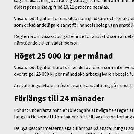
säga nedsättning av arbetsgivaravgifterna, den allmänna l
ålderspensionsavgift på 10,21 procent betalas.
Växa-stödet gäller för enskilda näringsidkare och för akti
som också är delägare samt för handelsbolag utan anställ
Reglerna om växa-stöd gäller inte för anställd som är delä
närstående till en sådan person.
Högst 25 000 kr per månad
Växa-stödet gäller bara för den del av lönen som inte över
överstiger 25 000 kr per månad ska arbetsgivaren betala ful
Anställningsavtalet måste avse en anställning på minst t
Förlängs till 24 månader
För att underlätta för fler företagare att våga ta steget a
längsta tid som ett företag har rätt till växa-stöd förlängs
De nya bestämmelserna ska tillämpas på anställningar som 