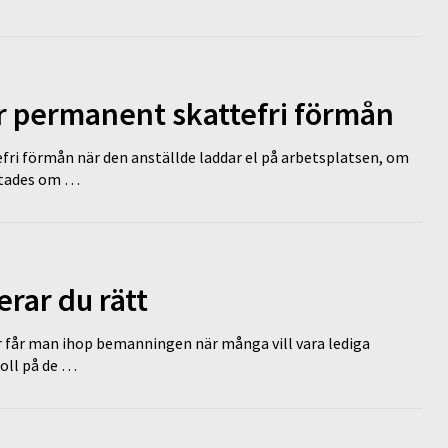
ir permanent skattefri förmån
efri förmån när den anställde laddar el på arbetsplatsen, om
lutades om …
erar du rätt
r får man ihop bemanningen när många vill vara lediga
koll på de …