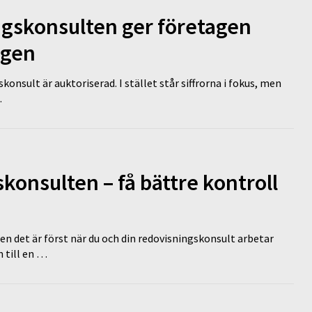
ngskonsulten ger företagen
ägen
nsult är auktoriserad. I stället står siffrorna i fokus, men
…
onsulten – få bättre kontroll
en det är först när du och din redovisningskonsult arbetar
 till en …