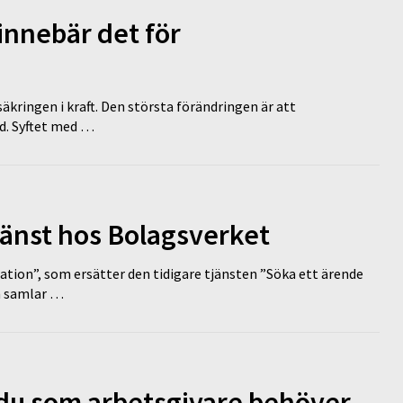
innebär det för
äkringen i kraft. Den största förändringen är att
id. Syftet med …
tjänst hos Bolagsverket
tion”, som ersätter den tidigare tjänsten ”Söka ett ärende
en samlar …
d du som arbetsgivare behöver