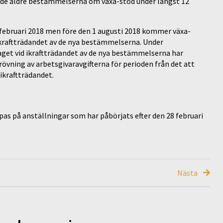
e de äldre bestämmelserna om växa-stöd under längst 12
8 februari 2018 men före den 1 augusti 2018 kommer växa-
kraftträdandet av de nya bestämmelserna. Under
taget vid ikraftträdandet av de nya bestämmelserna har
vning av arbetsgivaravgifterna för perioden från det att
ikraftträdandet.
mpas på anställningar som har påbörjats efter den 28 februari
Nästa