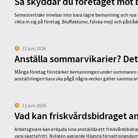
Så skyddar du företaget mot
Semestertider innebär inte bara lägre bemanning och nya ru
rikta in sig på företag. Bluffakturor, falska mejl och påstå
12 juni 2026
Anställa sommarvikarier? Det
Många företag förstärker bemanningen under sommaren m
anställningen bara ska pågå några veckor gäller samma a
12 juni 2026
Vad kan friskvårdsbidraget an
Arbetsgivare kan erbjuda sina anställda ett friskvårdsbidra
vara skattefritt. Nyligen avgjorde Högsta förvaltningsd