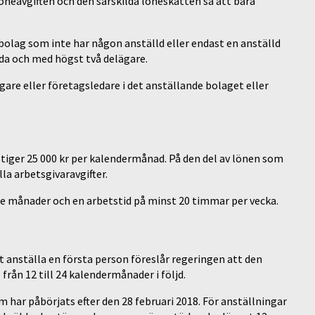
öneavgiften och den särskilda löneskatten så att bara
ebolag som inte har någon anställd eller endast en anställd
da och med högst två delägare.
gare eller företagsledare i det anställande bolaget eller
stiger 25 000 kr per kalendermånad. På den del av lönen som
la arbetsgivaravgifter.
re månader och en arbetstid på minst 20 timmar per vecka.
tt anställa en första person föreslår regeringen att den
 från 12 till 24 kalendermånader i följd.
har påbörjats efter den 28 februari 2018. För anställningar