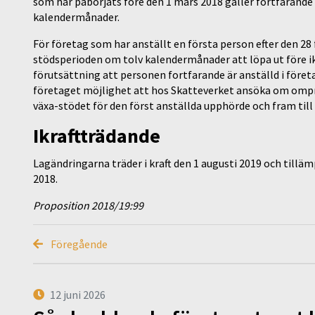
som har påbörjats före den 1 mars 2018 gäller fortfarand
kalendermånader.
För företag som har anställt en första person efter den 2
stödsperioden om tolv kalendermånader att löpa ut före i
förutsättning att personen fortfarande är anställd i före
företaget möjlighet att hos Skatteverket ansöka om omprö
växa-stödet för den först anställda upphörde och fram till 
Ikraftträdande
Lagändringarna träder i kraft den 1 augusti 2019 och tillä
2018.
Proposition 2018/19:99
Föregående
12 juni 2026