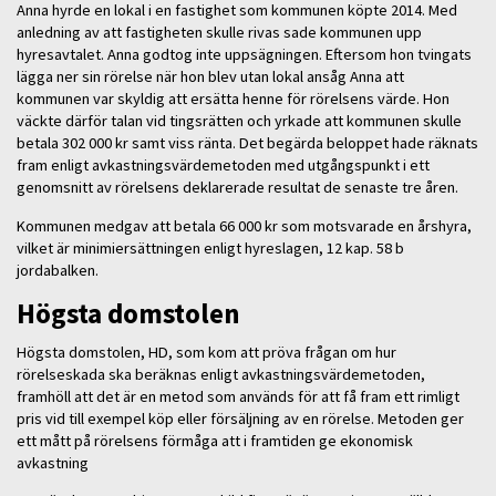
Anna hyrde en lokal i en fastighet som kommunen köpte 2014. Med
anledning av att fastigheten skulle rivas sade kommunen upp
hyresavtalet. Anna godtog inte uppsägningen. Eftersom hon tvingats
lägga ner sin rörelse när hon blev utan lokal ansåg Anna att
kommunen var skyldig att ersätta henne för rörelsens värde. Hon
väckte därför talan vid tingsrätten och yrkade att kommunen skulle
betala 302 000 kr samt viss ränta. Det begärda beloppet hade räknats
fram enligt avkastningsvärdemetoden med utgångspunkt i ett
genomsnitt av rörelsens deklarerade resultat de senaste tre åren.
Kommunen medgav att betala 66 000 kr som motsvarade en årshyra,
vilket är minimiersättningen enligt hyreslagen, 12 kap. 58 b
jordabalken.
Högsta domstolen
Högsta domstolen, HD, som kom att pröva frågan om hur
rörelseskada ska beräknas enligt avkastningsvärdemetoden,
framhöll att det är en metod som används för att få fram ett rimligt
pris vid till exempel köp eller försäljning av en rörelse. Metoden ger
ett mått på rörelsens förmåga att i framtiden ge ekonomisk
avkastning