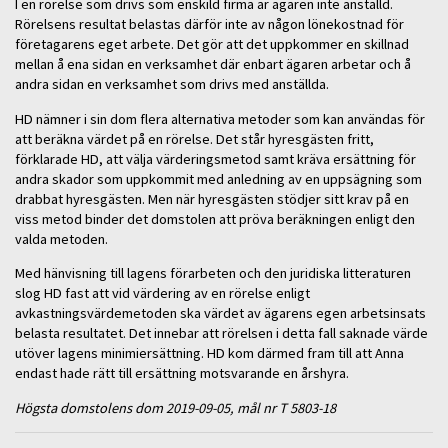
I en rörelse som drivs som enskild firma är ägaren inte anställd.
Rörelsens resultat belastas därför inte av någon lönekostnad för
företagarens eget arbete. Det gör att det uppkommer en skillnad
mellan å ena sidan en verksamhet där enbart ägaren arbetar och å
andra sidan en verksamhet som drivs med anställda.
HD nämner i sin dom flera alternativa metoder som kan användas för
att beräkna värdet på en rörelse. Det står hyresgästen fritt,
förklarade HD, att välja värderingsmetod samt kräva ersättning för
andra skador som uppkommit med anledning av en uppsägning som
drabbat hyresgästen. Men när hyresgästen stödjer sitt krav på en
viss metod binder det domstolen att pröva beräkningen enligt den
valda metoden.
Med hänvisning till lagens förarbeten och den juridiska litteraturen
slog HD fast att vid värdering av en rörelse enligt
avkastningsvärdemetoden ska värdet av ägarens egen arbetsinsats
belasta resultatet. Det innebar att rörelsen i detta fall saknade värde
utöver lagens minimiersättning. HD kom därmed fram till att Anna
endast hade rätt till ersättning motsvarande en årshyra.
Högsta domstolens dom 2019-09-05, mål nr T 5803-18