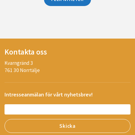
Kontakta oss
Kvarngränd 3
761 30 Norrtälje
Intresseanmälan för vårt nyhetsbrev!