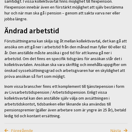
samtidigt. I vissa kollektivavtal finns möjlighet till flexpension.
Flexpension innebär även en förstärkt möjlighet att själv bestämma
hur och när man ska gå i pension – genom att sakta varva ner eller
jobba längre.
Ändrad arbetstid
Förutsättningarna kan skilja sig åt mellan kollektivavtal, det kan gå att
ansöka om att gå ner i arbetstid från den månad man fyller 60 eller 62
år. Den anställde måste ansöka i god tid för att kunna gå ner i
arbetstid. Om det finns en specifik tidsgräns för ansökan står det i
kollektivavtalen. Ansökan ska vara skriftlig och innehålla uppgifter om
önskad sysselsättningsgrad och arbetsgivaren har en skyldighet att
pröva ansökan så fort som möjligt.
Inom vissa branscher finns ett komplement till tjänstepension i form
av Livsarbetstidspension / Arbetstidspension. Enligt vissa
kollektivavtal kan den anställde själv välja om avsättningen i
arbetstidskontot, tidsbanken eller liknande ska användas till
pensionspremier (gäller även arbetare som är yngre än 25 år), betald
ledig tid och kontant ersättning.
Föregående
Nästa