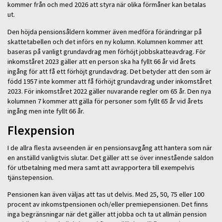
kommer från och med 2026 att styra när olika förmåner kan betalas
ut.
Den höjda pensionsåldern kommer även medföra förändringar på
skattetabellen och det införs en ny kolumn. Kolumnen kommer att
baseras på vanligt grundavdrag men förhöjt jobbskatteavdrag. För
inkomståret 2023 gäller att en person ska ha fyllt 66 år vid årets
ingång för att få ett förhöjt grundavdrag. Det betyder att den som är
född 1957 inte kommer att få förhöjt grundavdrag under inkomståret
2023. För inkomståret 2022 gäller nuvarande regler om 65 år. Den nya
kolumnen 7 kommer att gälla för personer som fyllt 65 år vid årets
ingång men inte fyllt 66 år.
Flexpension
I de allra flesta avseenden är en pensionsavgång att hantera som när
en anställd vanligtvis slutar. Det gäller att se över innestående saldon
för utbetalning med mera samt att avrapportera till exempelvis
tjänstepension.
Pensionen kan även väljas att tas ut delvis. Med 25, 50, 75 eller 100
procent av inkomstpensionen och/eller premiepensionen. Det finns
inga begränsningar när det gäller att jobba och ta ut allmän pension