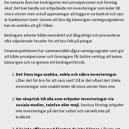
De senaste åren har bedrägerier mot privatpersoner och företag
ökat. Det kan handla om erbjudande om investeringar som leder till
stora vinster men också uppmaningar att logga in via bank-id och vips
är bankkontot tomt. Genom att lära dig känna igen varningssignalerna
kan du undvika att gå i fällan.
Bedragare arbetar både metodiskt och långsiktigt och presenterar
ofta välpolerade fasader för att lura folk på pengar.
Finansinspektionen har sammanställd några varningssignaler som gör
att både privatpersoner och företagare får bättre verktyg att kunna
känna igen och se igenom ett bedrägeriförsök.
Det finns inga snabba, enkla och säkra investeringar.
Låter det för bra för att vara sant? Då är det oftast det. Enkla
investeringar som snabbt leder till stora vinster finns inte.
Var skeptisk till alla som erbjuder investeringar via
sociala medier, telefon eller mejl.
Seriösa företag erbjuder
inte investeringar på det här sättet och särskilt inte på
kvällstid.