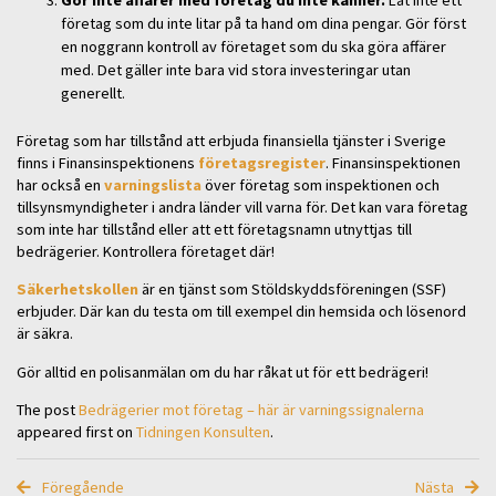
Gör inte affärer med företag du inte känner.
Låt inte ett
företag som du inte litar på ta hand om dina pengar. Gör först
en noggrann kontroll av företaget som du ska göra affärer
med. Det gäller inte bara vid stora investeringar utan
generellt.
Företag som har tillstånd att erbjuda finansiella tjänster i Sverige
finns i Finansinspektionens
företagsregister
. Finansinspektionen
har också en
varningslista
över företag som inspektionen och
tillsynsmyndigheter i andra länder vill varna för. Det kan vara företag
som inte har tillstånd eller att ett företagsnamn utnyttjas till
bedrägerier. Kontrollera företaget där!
Säkerhetskollen
är en tjänst som Stöldskyddsföreningen (SSF)
erbjuder. Där kan du testa om till exempel din hemsida och lösenord
är säkra.
Gör alltid en polisanmälan om du har råkat ut för ett bedrägeri!
The post
Bedrägerier mot företag – här är varningssignalerna
appeared first on
Tidningen Konsulten
.
Föregående
Nästa