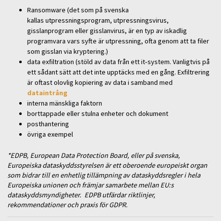
Ransomware (det som på svenska
kallas utpressningsprogram, utpressningsvirus,
gisslanprogram eller gisslanvirus, är en typ av iskadlig
programvara vars syfte är utpressning, ofta genom att ta filer
som gisslan via kryptering.)
data exfiltration (stöld av data från ett it‑system. Vanligtvis på
ett sådant sätt att det inte upptäcks med en gång. Exfiltrering
är oftast olovlig kopiering av data i samband med
dataintrång
interna mänskliga faktorn
borttappade eller stulna enheter och dokument
posthantering
övriga exempel
*EDPB, European Data Protection Board, eller på svenska,
Europeiska dataskyddsstyrelsen är ett oberoende europeiskt organ
som bidrar till en enhetlig tillämpning av dataskyddsregler i hela
Europeiska unionen och främjar samarbete mellan EU:s
dataskyddsmyndigheter. EDPB utfärdar riktlinjer,
rekommendationer och praxis för GDPR.