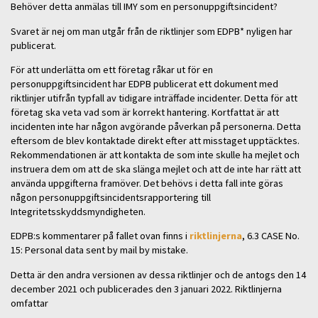
Behöver detta anmälas till IMY som en personuppgiftsincident?
Svaret är nej om man utgår från de riktlinjer som EDPB* nyligen har
publicerat.
För att underlätta om ett företag råkar ut för en
personuppgiftsincident har EDPB publicerat ett dokument med
riktlinjer utifrån typfall av tidigare inträffade incidenter. Detta för att
företag ska veta vad som är korrekt hantering. Kortfattat är att
incidenten inte har någon avgörande påverkan på personerna. Detta
eftersom de blev kontaktade direkt efter att misstaget upptäcktes.
Rekommendationen är att kontakta de som inte skulle ha mejlet och
instruera dem om att de ska slänga mejlet och att de inte har rätt att
använda uppgifterna framöver. Det behövs i detta fall inte göras
någon personuppgiftsincidentsrapportering till
Integritetsskyddsmyndigheten.
EDPB:s kommentarer på fallet ovan finns i
riktlinjerna
, 6.3 CASE No.
15: Personal data sent by mail by mistake.
Detta är den andra versionen av dessa riktlinjer och de antogs den 14
december 2021 och publicerades den 3 januari 2022. Riktlinjerna
omfattar