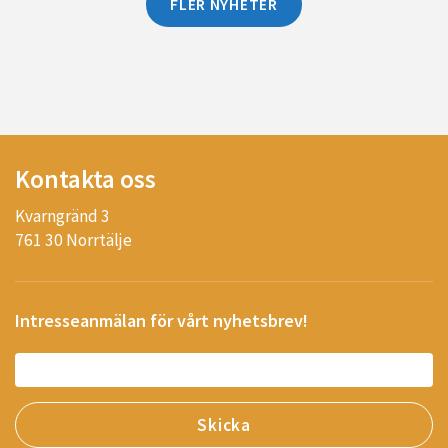
FLER NYHETER
Kontakta oss
Kvarngränd 3
761 30 Norrtälje
Intresseanmälan för vårt nyhetsbrev!