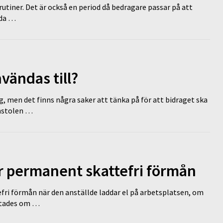
tiner. Det är också en period då bedragare passar på att
dda …
vändas till?
g, men det finns några saker att tänka på för att bidraget ska
omstolen …
ir permanent skattefri förmån
efri förmån när den anställde laddar el på arbetsplatsen, om
lutades om …