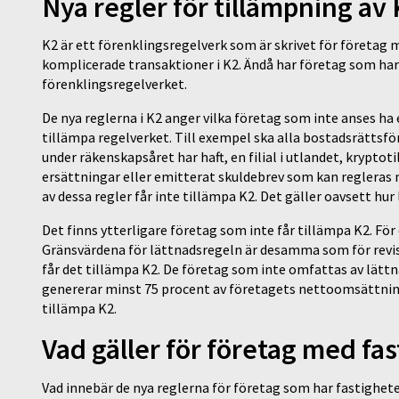
Nya regler för tillämpning av
K2 är ett förenklingsregelverk som är skrivet för företag m
komplicerade transaktioner i K2. Ändå har företag som ha
förenklingsregelverket.
De nya reglerna i K2 anger vilka företag som inte anses 
tillämpa regelverket. Till exempel ska alla bostadsrättsför
under räkenskapsåret har haft, en filial i utlandet, krypto
ersättningar eller emitterat skuldebrev som kan regleras
av dessa regler får inte tillämpa K2. Det gäller oavsett hur 
Det finns ytterligare företag som inte får tillämpa K2. Fö
Gränsvärdena för lättnadsregeln är desamma som för revis
får det tillämpa K2. De företag som inte omfattas av lätt
genererar minst 75 procent av företagets nettoomsättning 
tillämpa K2.
Vad gäller för företag med fa
Vad innebär de nya reglerna för företag som har fastighet