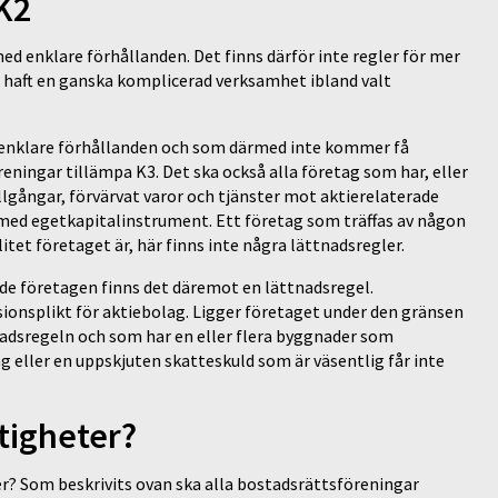
 K2
ed enklare förhållanden. Det finns därför inte regler för mer
r haft en ganska komplicerad verksamhet ibland valt
ha enklare förhållanden och som därmed inte kommer få
eningar tillämpa K3. Det ska också alla företag som har, eller
tillgångar, förvärvat varor och tjänster mot aktierelaterade
 med egetkapitalinstrument. Ett företag som träffas av någon
litet företaget är, här finns inte några lättnadsregler.
r de företagen finns det däremot en lättnadsregel.
ionsplikt för aktiebolag. Ligger företaget under den gränsen
nadsregeln och som har en eller flera byggnader som
eller en uppskjuten skatteskuld som är väsentlig får inte
stigheter?
er? Som beskrivits ovan ska alla bostadsrättsföreningar