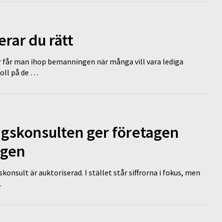
erar du rätt
r får man ihop bemanningen när många vill vara lediga
koll på de …
ngskonsulten ger företagen
ägen
nsult är auktoriserad. I stället står siffrorna i fokus, men
…