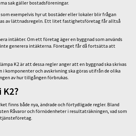
amma sak gäller bostadsföreningar.
som exempelvis hyr ut bostäder eller lokaler blir frågan
s av lättnadsregeln. Ett litet fastighetsföretag får alltså
era intäkter. Om ett företag äger en byggnad som används
 inte generera intäkterna. Företaget får då fortsätta att
llämpa K2 är att dessa regler anger att en byggnad ska skrivas
n i komponenter och avskrivning ska göras utifrån de olika
ingen av hur tillgången förbrukas.
i K2?
ket finns både nya, ändrade och förtydligade regler. Bland
posten Råvaror och förnödenheter i resultaträkningen, vad som
i tjänsteföretag.